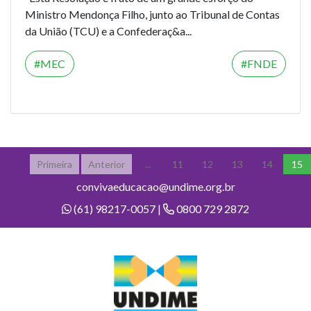
Ministro Mendonça Filho, junto ao Tribunal de Contas
da União (TCU) e a Confederaç&a...
MEC
FNDE
Primeira
Anterior
...
11
12
13
14
15
convivaeducacao@undime.org.br
(61) 98217-0057 |
0800 729 2872