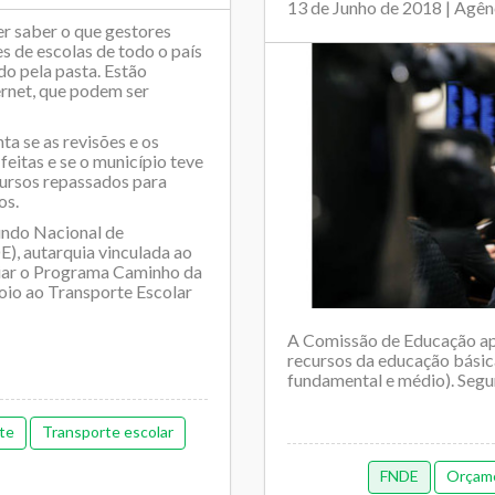
13 de Junho de 2018 | Agê
r saber o que gestores
s de escolas de todo o país
do pela pasta. Estão
ernet, que podem ser
a se as revisões e os
feitas e se o município teve
cursos repassados para
os.
undo Nacional de
, autarquia vinculada ao
liar o Programa Caminho da
oio ao Transporte Escolar
A Comissão de Educação ap
recursos da educação básica
fundamental e médio). Seg
te
Transporte escolar
FNDE
Orçamen