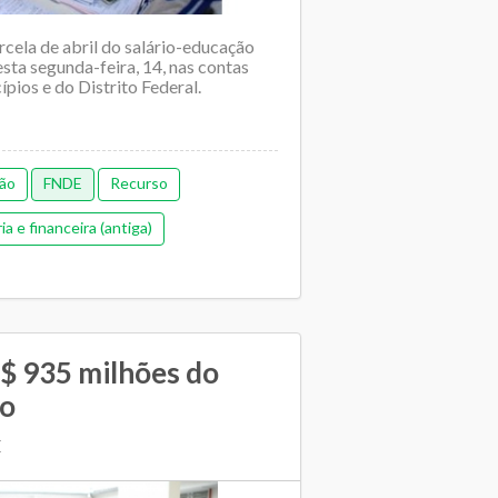
rcela de abril do salário-educação
esta segunda-feira, 14, nas contas
pios e do Distrito Federal.
ção
FNDE
Recurso
 e financeira (antiga)
$ 935 milhões do
ão
E