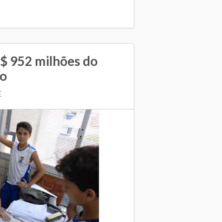
$ 952 milhões do
ão
E