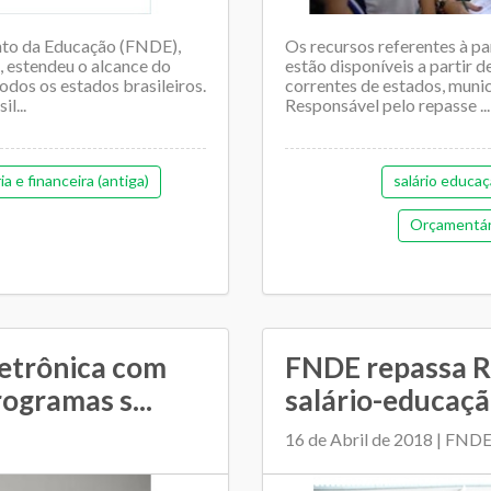
to da Educação (FNDE),
Os recursos referentes à pa
, estendeu o alcance do
estão disponíveis a partir d
odos os estados brasileiros.
correntes de estados, municí
l...
Responsável pelo repasse ...
 e financeira (antiga)
salário educa
Orçamentária
letrônica com
FNDE repassa R
ogramas s...
salário-educaç
16 de Abril de 2018 | FND