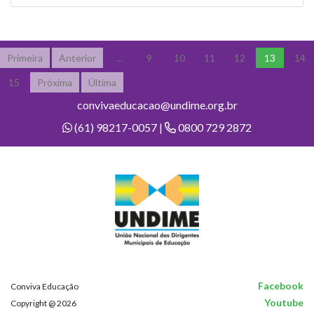
Primeira
Anterior
...
9
10
11
12
13
14
15
Próxima
Última
convivaeducacao@undime.org.br
(61) 98217-0057 |
0800 729 2872
Facebook
Conviva Educação
Youtube
Copyright @ 2026