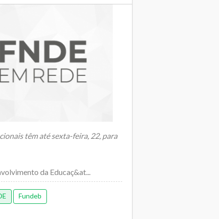
ionais têm até sexta-feira, 22, para
volvimento da Educaç&at...
DE
Fundeb