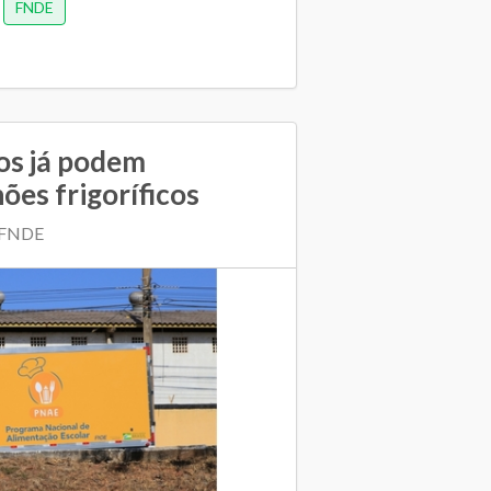
FNDE
os já podem
es frigoríficos
| FNDE