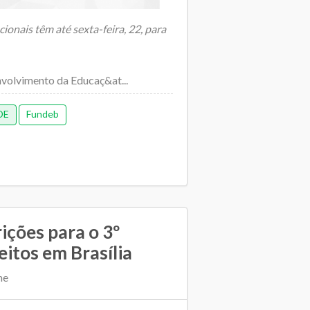
ionais têm até sexta-feira, 22, para
volvimento da Educaç&at...
DE
Fundeb
ições para o 3º
eitos em Brasília
me