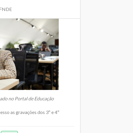
| FNDE
sado no Portal de Educação
cesso as gravações dos 3º e 4º