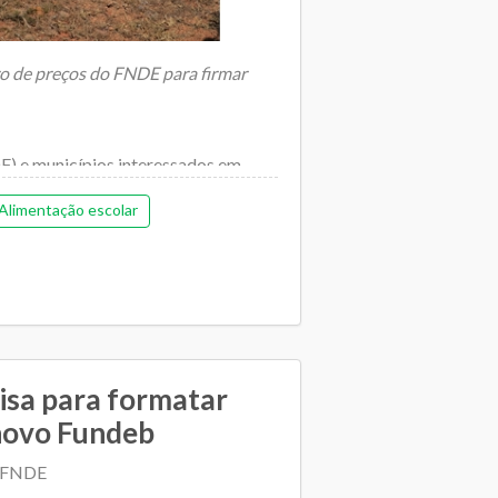
tro de preços do FNDE para firmar
DF) e municípios interessados em
.
Alimentação escolar
isa para formatar
 novo Fundeb
| FNDE