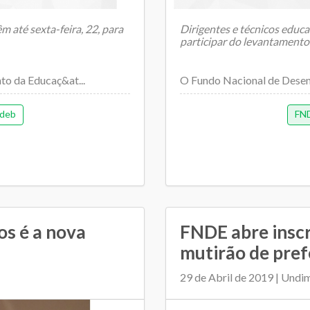
m até sexta-feira, 22, para
Dirigentes e técnicos educac
participar do levantamento
o da Educaç&at...
O Fundo Nacional de Desen
deb
FN
os é a nova
FNDE abre inscr
mutirão de pref
29 de Abril de 2019 | Undi