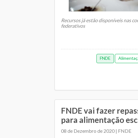
Recursos já estão disponíveis nas co
federativos
O Fundo Nacional de Desenvolvime
FNDE
Alimentaç
repassou, nesta semana, a pr...
FNDE vai fazer repas
para alimentação esc
08 de Dezembro de 2020 | FNDE