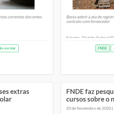
ntas correntes dos entes
Basta aderir à ata de regis
contrato com fornecedor
Estados, Distrito Federal (
adquirir caminhões frigor&..
nto da Educação (FNDE)
ão escolar
FNDE
ses extras
FNDE faz pesqu
olar
cursos sobre o
20 de Novembro de 2020 