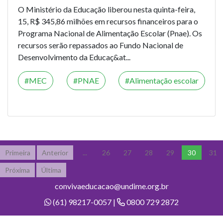
O Ministério da Educação liberou nesta quinta-feira,
15, R$ 345,86 milhões em recursos financeiros para o
Programa Nacional de Alimentação Escolar (Pnae). Os
recursos serão repassados ao Fundo Nacional de
Desenvolvimento da Educaç&at...
MEC
PNAE
Alimentação escolar
Primeira
Anterior
...
26
27
28
29
30
31
Próxima
Última
convivaeducacao@undime.org.br
(61) 98217-0057 |
0800 729 2872