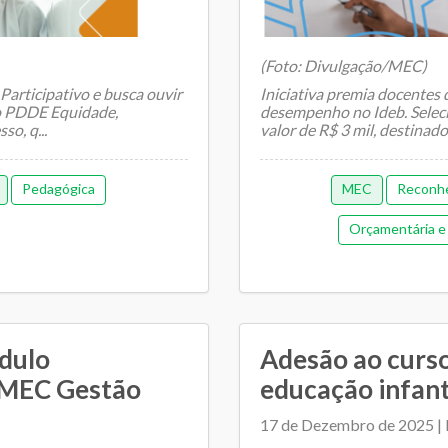
(Foto: Divulgação/MEC)
 Participativo e busca ouvir
Iniciativa premia docentes
ao PDDE Equidade,
desempenho no Ideb. Sele
o, q...
valor de R$ 3 mil, destinado 
Pedagógica
MEC
Reconhe
Orçamentária e 
dulo
Adesão ao curso
o MEC Gestão
educação infanti
17 de Dezembro de 2025 