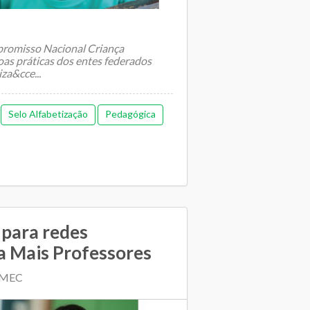
mpromisso Nacional Criança
oas práticas dos entes federados
za&cce...
Selo Alfabetização
Pedagógica
 para redes
a Mais Professores
| MEC