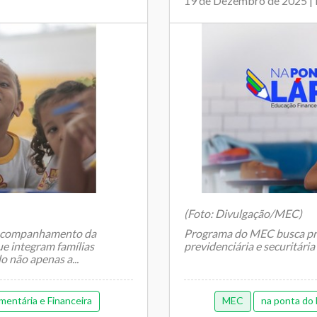
19 de Dezembro de 2025 
(Foto: Divulgação/MEC)
 acompanhamento da
Programa do MEC busca prom
ue integram famílias
previdenciária e securitária
o não apenas a...
entária e Financeira
MEC
na ponta do 