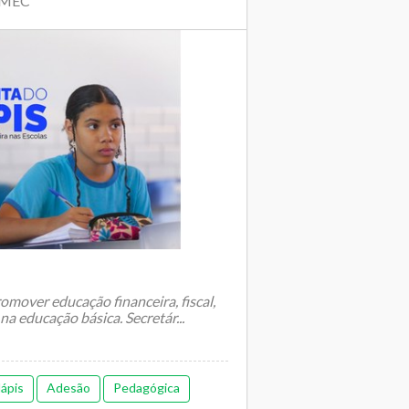
| MEC
over educação financeira, fiscal,
 na educação básica. Secretár...
lápis
Adesão
Pedagógica