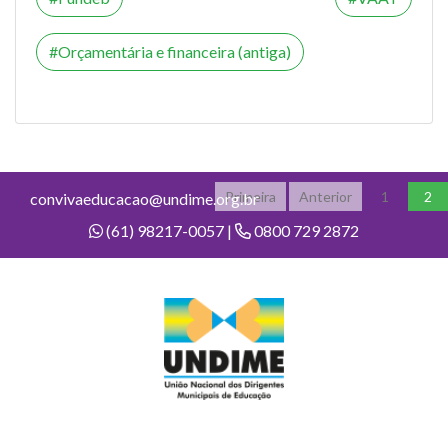
Orçamentária e financeira (antiga)
Primeira
Anterior
1
2
convivaeducacao@undime.org.br
(61) 98217-0057 |
0800 729 2872