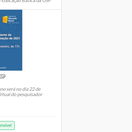
de Educação Básica da USP
o será no dia 22 de
virtual do pesquisador
ensível