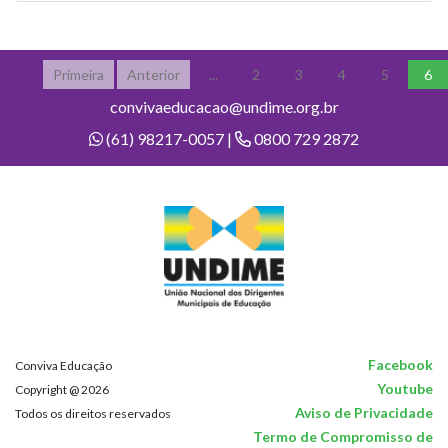
Primeira
Anterior
...
2
3
4
5
6
convivaeducacao@undime.org.br
(61) 98217-0057 |
0800 729 2872
Facebook
Conviva Educação
Youtube
Copyright @ 2026
Aviso de Privacidade
Todos os direitos reservados
Termo de Compromisso de