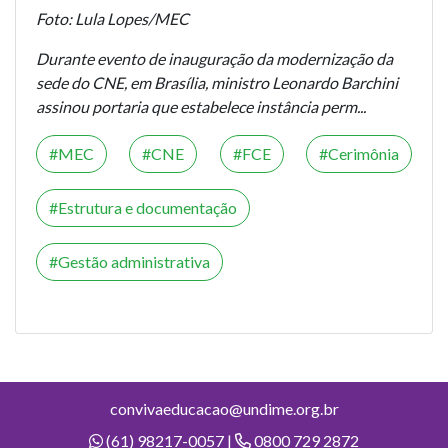
Foto: Lula Lopes/MEC
Durante evento de inauguração da modernização da
sede do CNE, em Brasília, ministro Leonardo Barchini
assinou portaria que estabelece instância perm...
MEC
CNE
FCE
Cerimônia
Estrutura e documentação
Gestão administrativa
convivaeducacao@undime.org.br
(61) 98217-0057 |
0800 729 2872