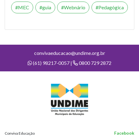
MEC
guia
Webnário
Pedagógica
convivaeducacao@undime.org.br
(61) 98217-0057 |
0800 729 2872
Facebook
Conviva Educação