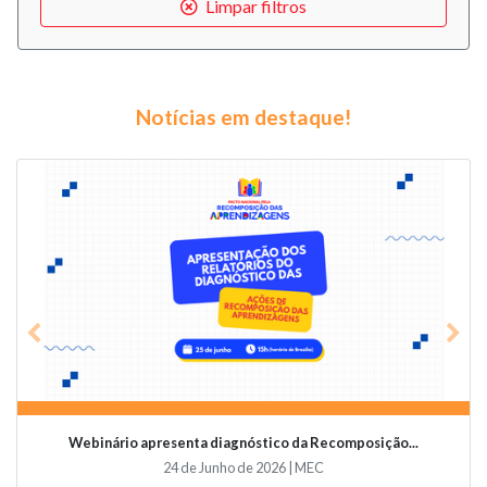
Limpar filtros
Notícias em destaque!
Previous
Nex
 da Recomposição...
Videoconferência vai abordar o papel 
 | MEC
19 de Junho de 2026 | Undi